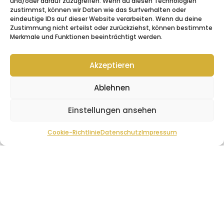
und/oder darauf zuzugreifen. Wenn du diesen Technologien
zustimmst, können wir Daten wie das Surfverhalten oder
555@womenempowerment.day
eindeutige IDs auf dieser Website verarbeiten. Wenn du deine
Zustimmung nicht erteilst oder zurückziehst, können bestimmte
Du möchtest unseren Newsletter
Merkmale und Funktionen beeinträchtigt werden.
abonnieren?
Dann klicke
hier
Akzeptieren
Folge uns auch gerne auf Social Media,
damit du immer up-to-Date bist:
Ablehnen
Einstellungen ansehen
© 2026 Beate Frech-Döring
Cookie-Richtlinie
Datenschutz
Impressum
All Rights Reserved.
Zur Startseite
Impressum