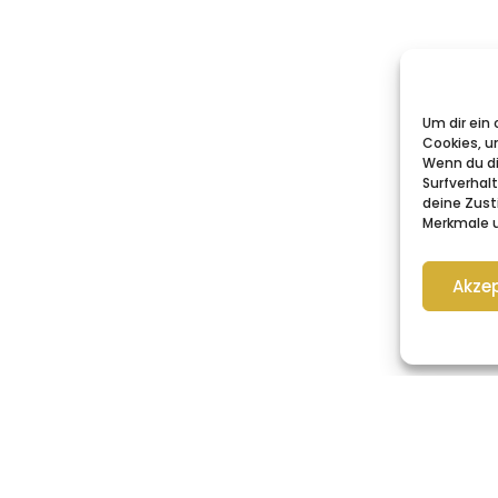
Um dir ein
Cookies, u
Wenn du di
Surfverhal
deine Zust
Merkmale u
Akzep
© 2026 Beate Frech-Döring
Impressum
All Rights Reserved.