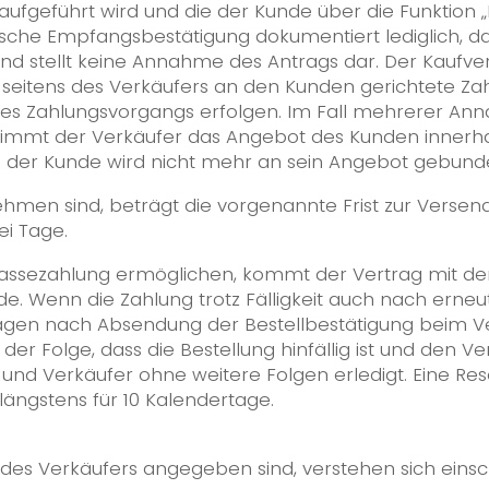
ufgeführt wird und die der Kunde über die Funktion
ische Empfangsbestätigung dokumentiert lediglich, d
nd stellt keine Annahme des Antrags dar. Der Kaufve
seitens des Verkäufers an den Kunden gerichtete Za
des Zahlungsvorgangs erfolgen. Im Fall mehrerer An
mmt der Verkäufer das Angebot des Kunden innerhal
 der Kunde wird nicht mehr an sein Angebot gebund
nehmen sind, beträgt die vorgenannte Frist zur Verse
ei Tage.
rkassezahlung ermöglichen, kommt der Vertrag mit de
. Wenn die Zahlung trotz Fälligkeit auch nach erneut
agen nach Absendung der Bestellbestätigung beim Verk
r Folge, dass die Bestellung hinfällig ist und den Verkä
 und Verkäufer ohne weitere Folgen erledigt. Eine Rese
ängstens für 10 Kalendertage.
te des Verkäufers angegeben sind, verstehen sich einsch