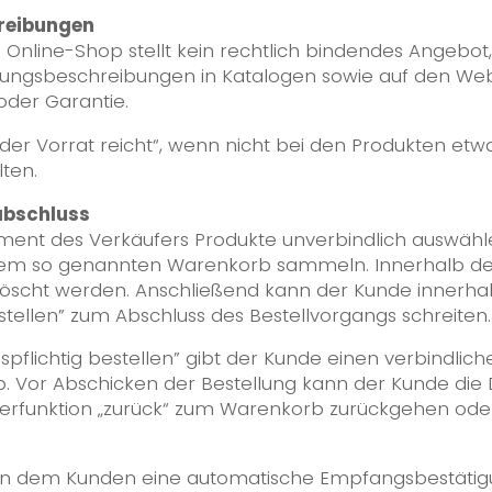
hreibungen
im Online-Shop stellt kein rechtlich bindendes Angebo
stungsbeschreibungen in Katalogen sowie auf den Web
oder Garantie.
 der Vorrat reicht“, wenn nicht bei den Produkten etw
ten.
abschluss
iment des Verkäufers Produkte unverbindlich auswähl
 einem so genannten Warenkorb sammeln. Innerhalb d
elöscht werden. Anschließend kann der Kunde innerh
estellen” zum Abschluss des Bestellvorgangs schreiten.
gspflichtig bestellen” gibt der Kunde einen verbindli
 Vor Abschicken der Bestellung kann der Kunde die 
serfunktion „zurück“ zum Warenkorb zurückgehen ode
fhin dem Kunden eine automatische Empfangsbestätigun