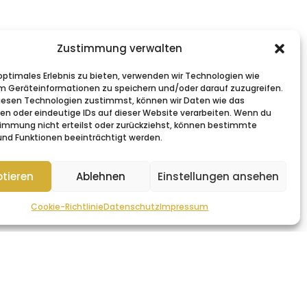
Zustimmung verwalten
 optimales Erlebnis zu bieten, verwenden wir Technologien wie
m Geräteinformationen zu speichern und/oder darauf zuzugreifen.
esen Technologien zustimmst, können wir Daten wie das
ten oder eindeutige IDs auf dieser Website verarbeiten. Wenn du
immung nicht erteilst oder zurückziehst, können bestimmte
nd Funktionen beeinträchtigt werden.
tieren
Ablehnen
Einstellungen ansehen
Cookie-Richtlinie
Datenschutz
Impressum